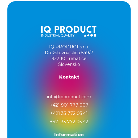
IQ PRODUCT s.r.o.
Družstevná ulica 549/7
922 10 Trebatice
Slovensko
Kontakt
info@iqproduct.com
+421 901 777 007
+421 33 772 05 41
+421 33 772 05 42
Information