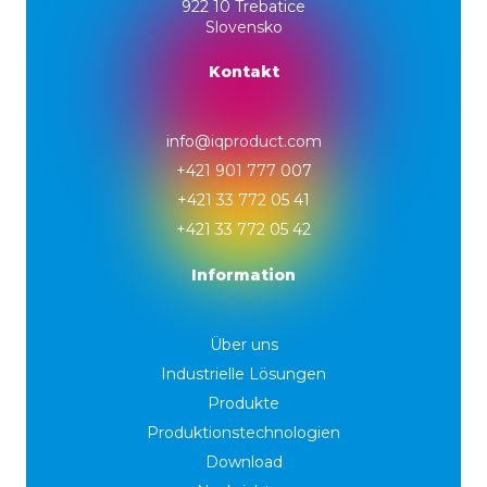
922 10 Trebatice
Slovensko
Kontakt
info@iqproduct.com
+421 901 777 007
+421 33 772 05 41
+421 33 772 05 42
Information
Über uns
Industrielle Lösungen
Produkte
Produktionstechnologien
Download