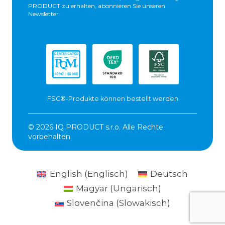
PRODUCT zu erhalten, abonnieren Sie unseren
Newsletter
FSC®-Produkte können bestellt werden
© 2026 IQ PRODUCT s.r.o. Alle Rechte
vorbehalten.
English
(
Englisch
)
Deutsch
Magyar
(
Ungarisch
)
Slovenčina
(
Slowakisch
)