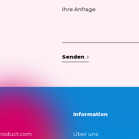
Senden
Information
product.com
Über uns