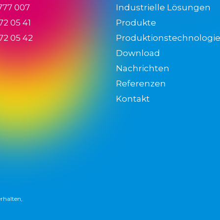
 777 007
Industrielle Lösungen
72 05 41
Produkte
72 05 42
Produktionstechnologi
Download
Nachrichten
Referenzen
Kontakt
rhalten,