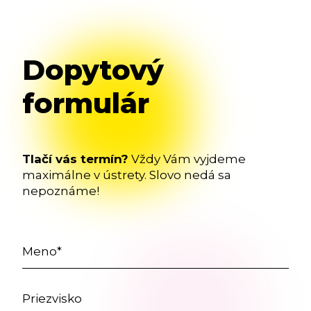
Dopytový
formulár
Tlačí vás termín?
Vždy Vám vyjdeme
maximálne v ústrety. Slovo nedá sa
nepoznáme!