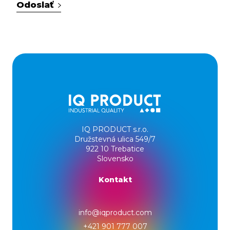
Odoslať
IQ PRODUCT s.r.o.
Družstevná ulica 549/7
922 10 Trebatice
Slovensko
Kontakt
info@iqproduct.com
+421 901 777 007