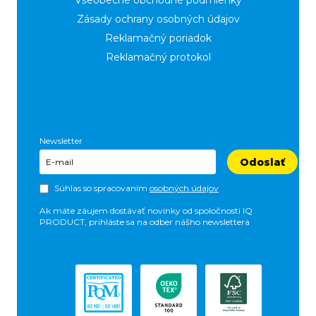
Všeobecné obchodné podmienky
Zásady ochrany osobných údajov
Reklamačný poriadok
Reklamačný protokol
Newsletter
Odoslať
Súhlas so spracovaním
osobných údajov
Ak máte záujem dostávať novinky od spoločnosti IQ
PRODUCT, prihláste sa na odber nášho newslettera