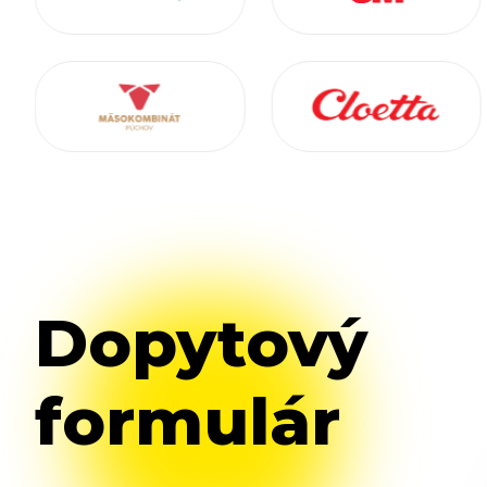
Dopytový
formulár