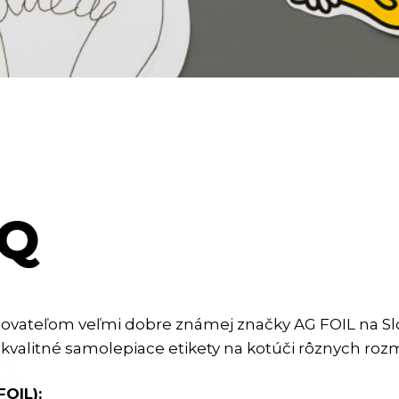
IQ
ateľom veľmi dobre známej značky AG FOIL na Slov
kvalitné samolepiace etikety na kotúči rôznych rozm
OIL):