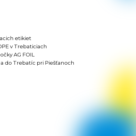
cich etikiet
PE v Trebaticiach
obočky AG FOIL
a do Trebatíc pri Piešťanoch