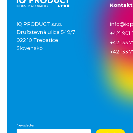
Kontakt
IQ PRODUCT s.r.o.
info@iq
Družstevná ulica 549/7
+421 901
922 10 Trebatice
+421 33 7
Slovensko
+421 33 7
Newsletter