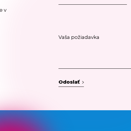
e v
Odoslať