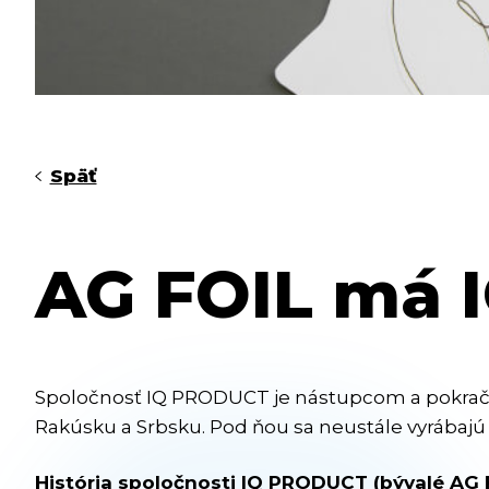
Späť
AG FOIL má 
Spoločnosť IQ PRODUCT je nástupcom a pokračov
Rakúsku a Srbsku. Pod ňou sa neustále vyrábajú 
História spoločnosti IQ PRODUCT (bývalé AG F