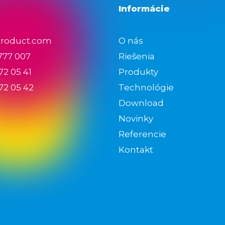
Informácie
product.com
O nás
 777 007
Riešenia
72 05 41
Produkty
72 05 42
Technológie
Download
Novinky
Referencie
Kontakt