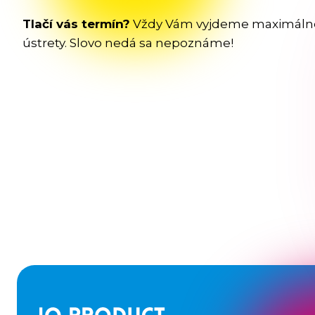
Tlačí vás termín?
Vždy Vám vyjdeme maximáln
ústrety. Slovo nedá sa nepoznáme!