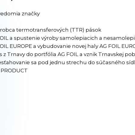
ovedomia značky
ýrobca termotransferových (TTR) pások
IL a spustenie výroby samolepiacich a nesamolepia
 FOIL EUROPE a vybudovanie novej haly AG FOIL EURO
ls z Trnavy do portfólia AG FOIL a vznik Trnavskej p
esťahovanie sa pod jednu strechu do súčasného sídl
IQ PRODUCT