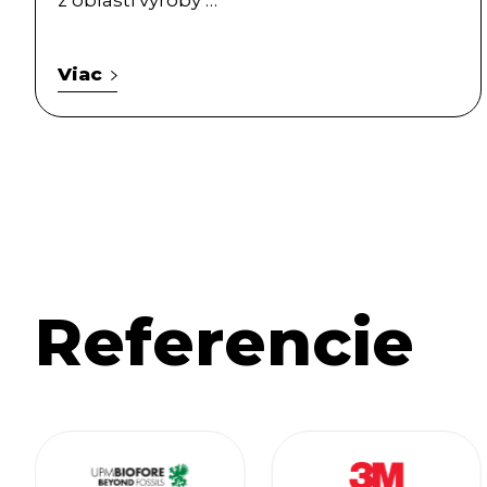
z oblasti výroby …
Viac
Referencie