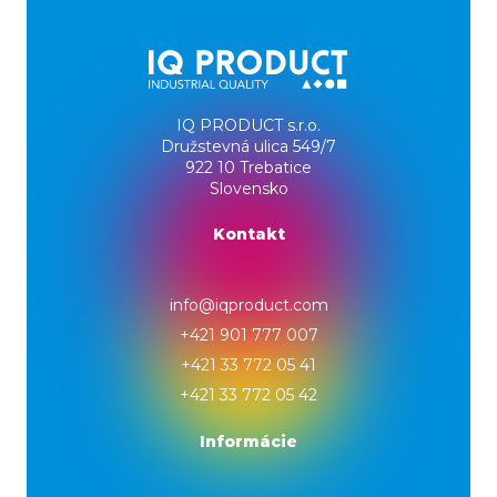
IQ PRODUCT s.r.o.
Družstevná ulica 549/7
922 10 Trebatice
Slovensko
Kontakt
info@iqproduct.com
+421 901 777 007
+421 33 772 05 41
+421 33 772 05 42
Informácie