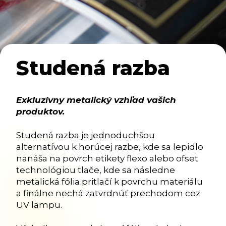
Studená razba
Exkluzívny metalický vzhľad vašich
produktov.
Studená razba je jednoduchšou
alternatívou k horúcej razbe, kde sa lepidlo
nanáša na povrch etikety flexo alebo ofset
technológiou tlače, kde sa následne
metalická fólia pritlačí k povrchu materiálu
a finálne nechá zatvrdnúť prechodom cez
UV lampu.