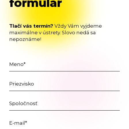
formulár
Tlačí vás termín?
Vždy Vám vyjdeme
maximálne v ústrety. Slovo nedá sa
nepoznáme!