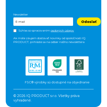
Newsletter
Odoslať
Súhlas so spracovaním
osobných údajov
Ak máte záujem dostávať novinky od spoločnosti IQ
PRODUCT, prihláste sa na odber nášho newslettera
FSC® výrobky sú dostupné na objednanie
© 2026 IQ PRODUCT s.r.o. Všetky práva
vyhradené.