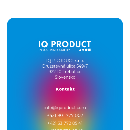
IQ PRODUCT s.r.o.
Družstevná ulica 549/7
922 10 Trebatice
Slovensko
Kontakt
info@iqproduct.com
+421 901 777 007
+421 33 772 05 41