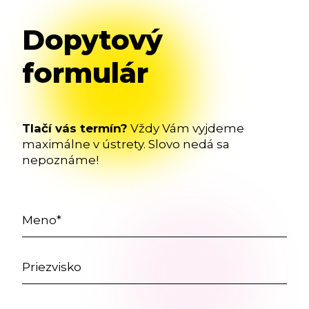
Dopytový
formulár
Tlačí vás termín?
Vždy Vám vyjdeme
maximálne v ústrety. Slovo nedá sa
nepoznáme!