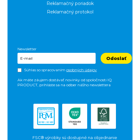
Reklamačný poriadok
Reklamačný protokol
Newsletter
Odoslať
Súhlas so spracovaním
osobných údajov
Ak máte záujem dostávať novinky od spoločnosti IQ
PRODUCT, prihláste sa na odber nášho newslettera
FSC® výrobky sú dostupné na objednanie