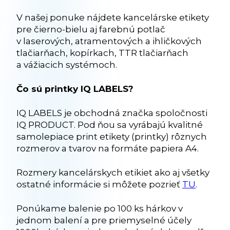
V našej ponuke nájdete kancelárske etikety
pre čierno-bielu aj farebnú potlač
v laserových, atramentových a ihličkových
tlačiarňach, kopírkach, TTR tlačiarňach
a vážiacich systémoch.
Čo sú printky IQ LABELS?
IQ LABELS je obchodná značka spoločnosti
IQ PRODUCT. Pod ňou sa vyrábajú kvalitné
samolepiace print etikety (printky) rôznych
rozmerov a tvarov na formáte papiera A4.
Rozmery kancelárskych etikiet ako aj všetky
ostatné informácie si môžete pozrieť
TU
.
Ponúkame balenie po 100 ks hárkov v
jednom balení a pre priemyselné účely