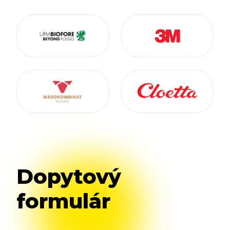
Dopytový
formulár