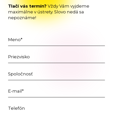
Tlačí vás termín?
Vždy Vám vyjdeme
maximálne v ústrety. Slovo nedá sa
nepoznáme!