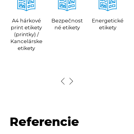
A4 hárkové
Bezpečnost
Energetické
print etikety
né etikety
etikety
(printky) /
Kancelárske
etikety
Referencie