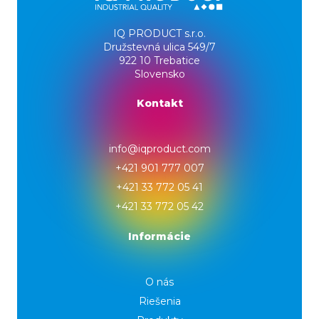
IQ PRODUCT s.r.o.
Družstevná ulica 549/7
922 10 Trebatice
Slovensko
Kontakt
info@iqproduct.com
+421 901 777 007
+421 33 772 05 41
+421 33 772 05 42
Informácie
O nás
Riešenia