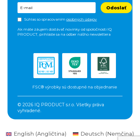
Odoslať
Súhlas so spracovaním
osobných údajov
Ak máte záujem dostávať novinky od spoločnosti IQ
PRODUCT, prihláste sa na odber nášho newslettera
FSC® výrobky sú dostupné na objednanie
© 2026 IQ PRODUCT s.r.o. Všetky práva
vyhradené.
English
(
Angličtina
)
Deutsch
(
Nemčina
)