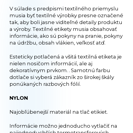
V súlade s predpismi textilného priemyslu
musia byť textilné výrobky presne označené
tak, aby boli jasne viditeľné detaily produktu
a výroby. Textilné etikety musia obsahovať
informácie, ako sú pokyny na pranie, pokyny
na údržbu, obsah vlákien, veľkosť atď.
Esteticky potlačená a všitá textilná etiketa je
nielen nosičom informácií, ale aj
dekoratívnym prvkom. . Samotnú farbu
dotlače si vyberá zákazník zo širokej škály
ponúkaných razbových fólií.
NYLON
Najobľúbenejší materiál na tlač etikiet.
Informácie možno jednoducho vytlačiť na
najjednoduchších termotransferových